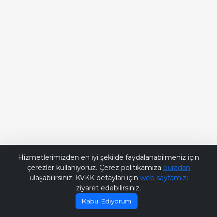
Bana Soru Sor | Ask Me
Hizmetlerimizden en iyi şekilde faydalanabilmeniz için
çerezler kullanıyoruz. Çerez politikamıza
buradan
ulaşabilirsiniz. KVKK detayları için
web sayfamızı
ziyaret edebilirsiniz.
Kabul Ediyorum