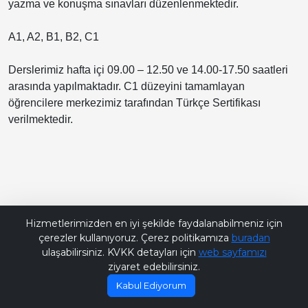
yazma ve konuşma sınavları düzenlenmektedir.
A1, A2, B1, B2, C1
Derslerimiz hafta içi 09.00 – 12.50 ve 14.00-17.50 saatleri
arasında yapılmaktadır. C1 düzeyini tamamlayan
öğrencilere merkezimiz tarafından Türkçe Sertifikası
verilmektedir.
Bana Soru Sor | Ask Me
Hizmetlerimizden en iyi şekilde faydalanabilmeniz için
çerezler kullanıyoruz. Çerez politikamıza
buradan
ulaşabilirsiniz. KVKK detayları için
web sayfamızı
ziyaret edebilirsiniz.
Kabul Ediyorum