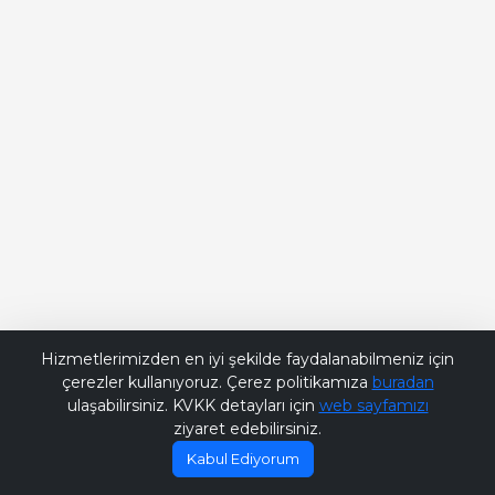
Bana Soru Sor | Ask Me
Hizmetlerimizden en iyi şekilde faydalanabilmeniz için
çerezler kullanıyoruz. Çerez politikamıza
buradan
ulaşabilirsiniz. KVKK detayları için
web sayfamızı
ziyaret edebilirsiniz.
Kabul Ediyorum