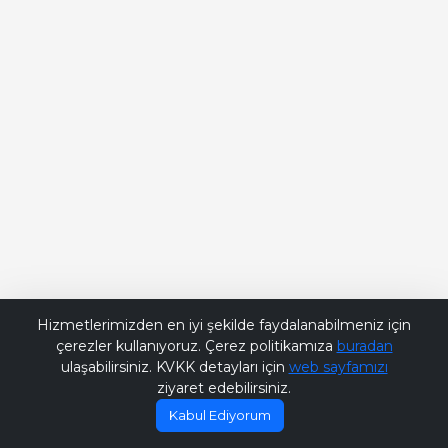
Bana Soru Sor | Ask Me
Hizmetlerimizden en iyi şekilde faydalanabilmeniz için
çerezler kullanıyoruz. Çerez politikamıza
buradan
ulaşabilirsiniz. KVKK detayları için
web sayfamızı
ziyaret edebilirsiniz.
Kabul Ediyorum