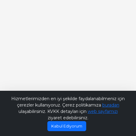
Bana Soru Sor | Ask Me
Hizmetlerimizden en iyi şekilde faydalanabilmeniz için
çerezler kullanıyoruz. Çerez politikamıza
buradan
ulaşabilirsiniz. KVKK detayları için
web sayfamızı
ziyaret edebilirsiniz.
Kabul Ediyorum