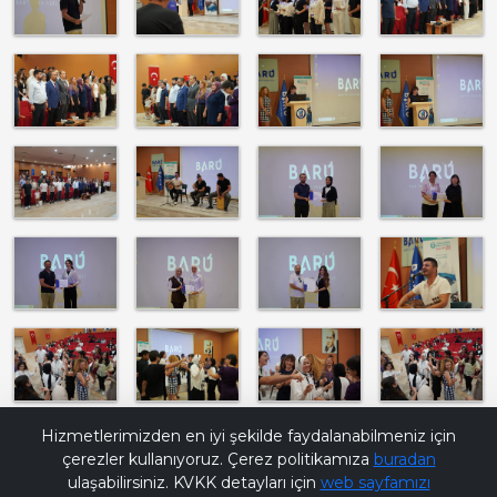
Bana Soru Sor | Ask Me
Hizmetlerimizden en iyi şekilde faydalanabilmeniz için
çerezler kullanıyoruz. Çerez politikamıza
buradan
ulaşabilirsiniz. KVKK detayları için
web sayfamızı