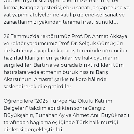
Gezilerin yanı sıra öğrencilerimize; Bartın işi tel
kırma, Karagöz gösterisi, ebru sanatı, ahşap tekne ve
yat yapımı atölyelerine katılıp geleneksel sanat ve
zanaatlarımızı yakından tanıma fırsatı sunuldu.
26 Temmuz'da rektörümüz Prof. Dr. Ahmet Akkaya
ve rektör yardımcımız Prof. Dr. Selçuk Gümüş'ün
de katılımıyla yapılan kapanış töreninde öğrenciler
hazırladıkları şiirleri, şarkıları ve halk oyunlarını
sergilediler. Bartın'a ve burada biriktirdikleri tüm
hatıralara veda etmenin buruk hissini Barış
Akarsu'nun "Amasra" şarkısını koro hâlinde
seslendirerek dile getirdiler.
Öğrencilere "2025 Türkçe Yaz Okulu Katılım
Belgeleri" takdim edildikten sonra Cengiz
Büyükşahin, Tunahan Ay ve Ahmet Anıl Büyüknazlı
tarafından bağlama eşliğinde Türk halk müziği
dinletisi gerçekleştirildi.